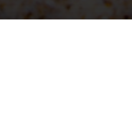
Reprise des ateliers 2014-
2015
Les ateliers de l’association MINNDIARABI
reprendront la semaine du
lundi 15 septembre 2014
.
ATELIERS DE PERCUSSIONS MANDINGUES:
Atelier Djembé, niveau débutant: le Lundi
18h45-20h15 à l’école Pierre Loti*
Atelier Percussions moyen/avancé: le Mercredi